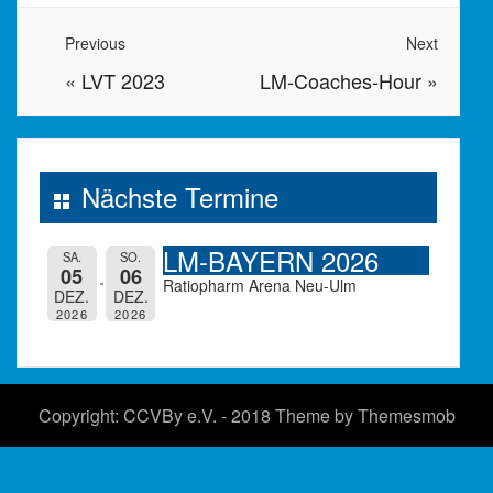
Previous
Next
«
LVT 2023
LM-Coaches-Hour
»
Nächste Termine
LM-BAYERN 2026
SA.
SO.
05
06
Ratiopharm Arena Neu-Ulm
DEZ.
DEZ.
2026
2026
Copyright: CCVBy e.V. - 2018 Theme by
Themesmob