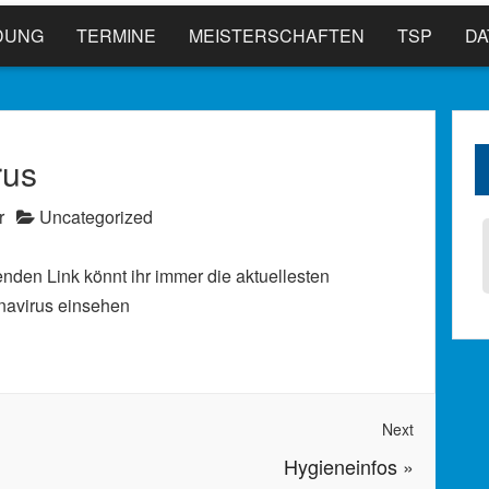
DUNG
TERMINE
MEISTERSCHAFTEN
TSP
D
rus
r
Uncategorized
enden Link könnt ihr immer die aktuellesten
navirus einsehen
Next
Hygieneinfos
»