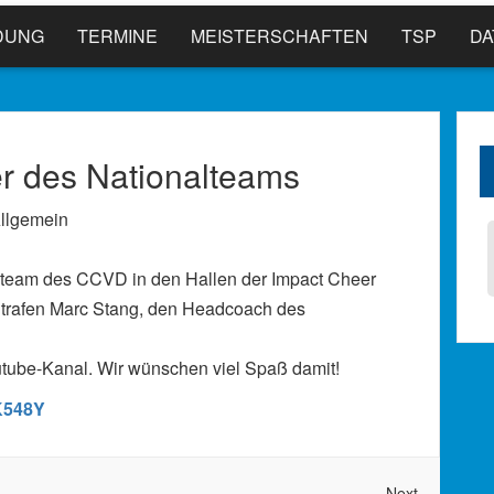
DUNG
TERMINE
MEISTERSCHAFTEN
TSP
D
er des Nationalteams
llgemein
alteam des CCVD in den Hallen der Impact Cheer
 trafen Marc Stang, den Headcoach des
utube-Kanal. Wir wünschen viel Spaß damit!
K548Y
Next