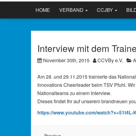
HOME
VERBAND
CCJBY
BIL
Interview mit dem Train
November 30th, 2015
CCVBy e.V.
A
Am 28. und 29.11.2015 trainierte das Nation
Innovations Cheerleader beim TSV Pfuhl. Wir
Nationalteams zu einem Interview.
Dieses findet Ihr auf unserem brandneuen yo
https://www.youtube.com/watch?v=51t4L-
Previous