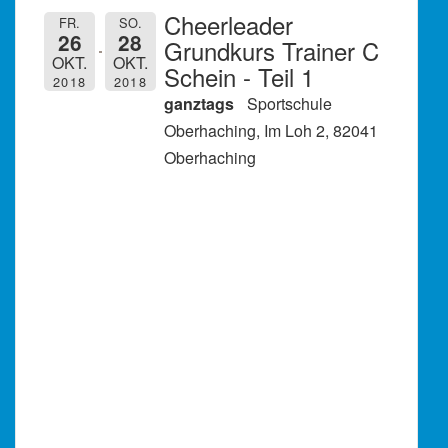
Cheerleader
FR.
SO.
26
28
Grundkurs Trainer C
OKT.
OKT.
Schein - Teil 1
2018
2018
ganztags
Sportschule
Oberhaching, Im Loh 2, 82041
Oberhaching