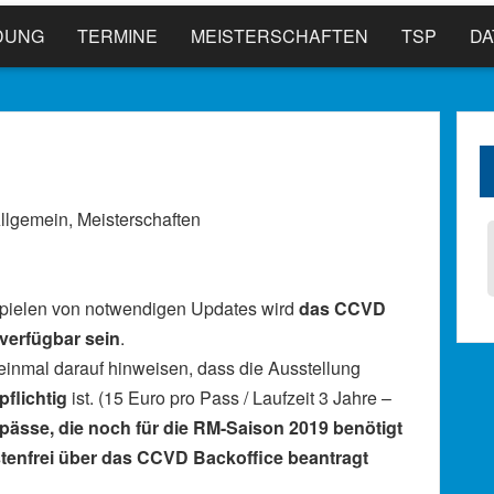
DUNG
TERMINE
MEISTERSCHAFTEN
TSP
D
llgemein
,
Meisterschaften
pielen von notwendigen Updates wird
das CCVD
 verfügbar sein
.
nmal darauf hinweisen, dass die Ausstellung
flichtig
ist. (15 Euro pro Pass / Laufzeit 3 Jahre –
ässe, die noch für die RM-Saison 2019 benötigt
tenfrei über das CCVD Backoffice beantragt