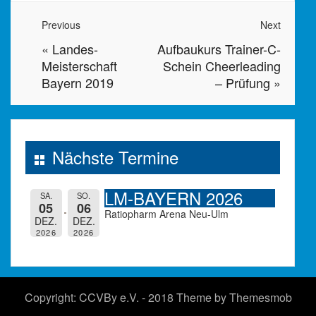
Previous
Next
«
Landes-
Aufbaukurs Trainer-C-
Meisterschaft
Schein Cheerleading
Bayern 2019
– Prüfung
»
Nächste Termine
LM-BAYERN 2026
SA.
SO.
05
06
Ratiopharm Arena Neu-Ulm
DEZ.
DEZ.
2026
2026
Copyright: CCVBy e.V. - 2018 Theme by
Themesmob