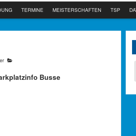
DUNG
TERMINE
MEISTERSCHAFTEN
TSP
D
er
arkplatzinfo Busse