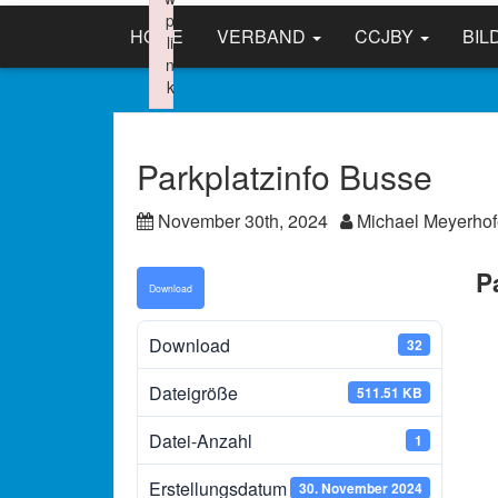
p
HOME
VERBAND
CCJBY
BIL
li
n
k
Failed to initialize plugin: wplink
Parkplatzinfo Busse
November 30th, 2024
Michael Meyerhof
P
Download
Download
32
Dateigröße
511.51 KB
Datei-Anzahl
1
Erstellungsdatum
30. November 2024